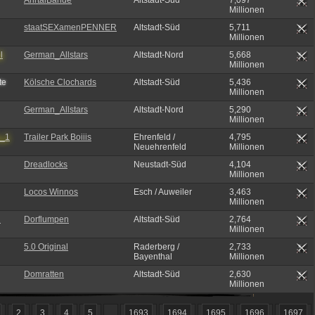
AhrtalBande
Altstadt-Süd
7,097
Millionen
staatSEXamenPENNER
Altstadt-Süd
5,711
Millionen
l
German_Allstars
Altstadt-Nord
5,668
Millionen
t
e
Kölsche Clochards
Altstadt-Süd
5,436
Millionen
German_Allstars
Altstadt-Nord
5,290
Millionen
s_1
Trailer Park Boiiis
Ehrenfeld /
4,795
Neuehrenfeld
Millionen
Dreadlocks
Neustadt-Süd
4,104
Millionen
Locos Winnos
Esch / Auweiler
3,463
Millionen
h
Dorflumpen
Altstadt-Süd
2,764
Millionen
5.0 Original
Raderberg /
2,733
Bayenthal
Millionen
Domratten
Altstadt-Süd
2,630
Millionen
2
3
4
5
...
1693
1694
1695
1696
1697