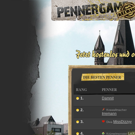
DIE BESTEN PENNER
RANG
PENNER
1.
Damnit
2.
Krawallmacher
Irremann
3.
MissDizzyy
Diva
4.
LeX
Krümelmonster