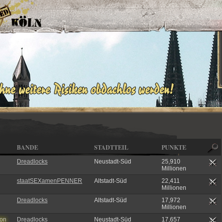
BANDE
STADTTEIL
PUNKTE
Dreadlocks
Neustadt-Süd
25,910
Millionen
staatSEXamenPENNER
Altstadt-Süd
22,411
Millionen
Dreadlocks
Altstadt-Süd
17,972
Millionen
on
Dreadlocks
Neustadt-Süd
17,657