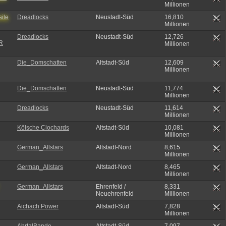
Millionen
ile
Dreadlocks
Neustadt-Süd
16,810
Millionen
Dreadlocks
Neustadt-Süd
12,726
R
Millionen
Die_Domschatten
Altstadt-Süd
12,609
Millionen
Die_Domschatten
Neustadt-Süd
11,774
Millionen
Dreadlocks
Neustadt-Süd
11,614
Millionen
Kölsche Clochards
Altstadt-Süd
10,081
Millionen
German_Allstars
Altstadt-Nord
8,615
Millionen
German_Allstars
Altstadt-Nord
8,465
Millionen
German_Allstars
Ehrenfeld /
8,331
Neuehrenfeld
Millionen
Aichach Power
Altstadt-Süd
7,828
Millionen