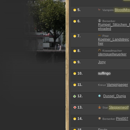
5.
BloodMiss
Vampirin
6.
Berserker
Rumpel_Stilzchen_
eloaded
7.
Pirat
Koelner_Landstreic
her
8.
Krawallmacher
sternquellwuerker
9.
Jony
10.
s
u
f
f
i
n
g
o
11.
Vampirjaeger
Kreuz
12.
Dussel_Dunja
13.
Steppenwolf
Star
14.
Pini007
Berserker