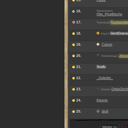
15.
Paule
16.
Steuermann
Olle_Pissflitsche
17.
Rumpelstie
Totenkopf
18.
G
e
r
d
G
r
a
n
a
Käpt'n
19.
Canon
20.
Jesu
Trickbetrüger
21.
S
n
a
f
u
22.
_Gutedel_
23.
OnkelZec
Untoter
24.
Kleene
25.
dioII
Weiter >>
1